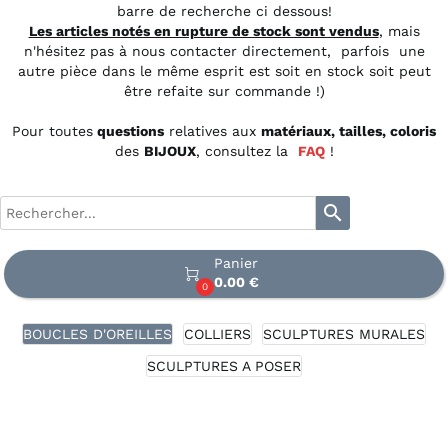
barre de recherche ci dessous!
Les articles notés en rupture de stock sont vendus
, mais
n'hésitez pas à nous contacter directement, parfois une
autre pièce dans le même esprit est soit en stock soit peut
être refaite sur commande !)
Pour toutes
questions
relatives aux
matériaux, tailles, coloris
des
BIJOUX
, consultez la
FAQ
!
search
Panier

0.00 €
0
BOUCLES D'OREILLES
COLLIERS
SCULPTURES MURALES
SCULPTURES A POSER