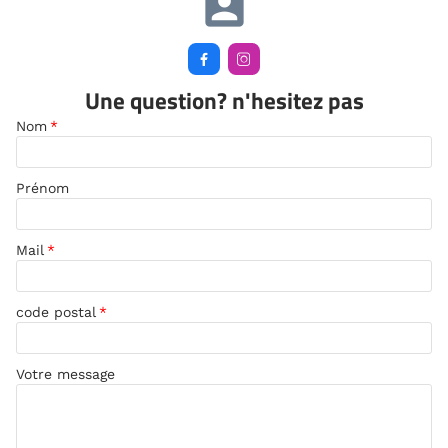
account_box


Une question? n'hesitez pas
Nom
*
Prénom
Mail
*
code postal
*
Votre message