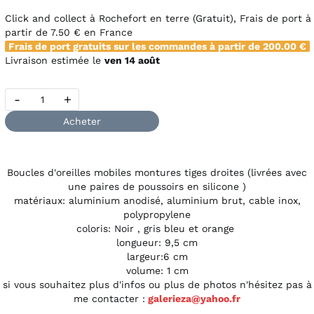
Click and collect à Rochefort en terre (Gratuit), Frais de port à
partir de
7.50 €
en France
Frais de port gratuits sur les commandes à partir de
200.00 €
Livraison estimée le
ven 14 août
-
+
Acheter
Boucles d'oreilles mobiles montures tiges droites (livrées avec
une paires de poussoirs en silicone )
matériaux: aluminium anodisé, aluminium brut, cable inox,
polypropylene
coloris: Noir , gris bleu et orange
longueur: 9,5 cm
largeur:6 cm
volume: 1 cm
si vous souhaitez plus d'infos ou plus de photos n'hésitez pas à
me contacter :
galerieza@yahoo.fr