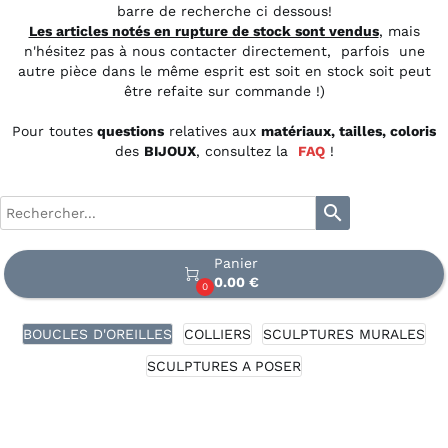
barre de recherche ci dessous!
Les articles notés en rupture de stock sont vendus
, mais
n'hésitez pas à nous contacter directement, parfois une
autre pièce dans le même esprit est soit en stock soit peut
être refaite sur commande !)
Pour toutes
questions
relatives aux
matériaux, tailles, coloris
des
BIJOUX
, consultez la
FAQ
!
search
Panier

0.00 €
0
BOUCLES D'OREILLES
COLLIERS
SCULPTURES MURALES
SCULPTURES A POSER