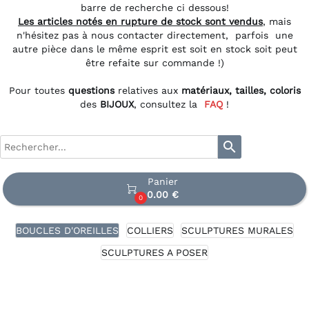
barre de recherche ci dessous!
Les articles notés en rupture de stock sont vendus
, mais
n'hésitez pas à nous contacter directement, parfois une
autre pièce dans le même esprit est soit en stock soit peut
être refaite sur commande !)
Pour toutes
questions
relatives aux
matériaux, tailles, coloris
des
BIJOUX
, consultez la
FAQ
!
search
Panier

0.00 €
0
BOUCLES D'OREILLES
COLLIERS
SCULPTURES MURALES
SCULPTURES A POSER