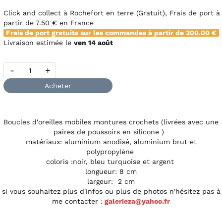
Click and collect à Rochefort en terre (Gratuit), Frais de port à
partir de
7.50 €
en France
Frais de port gratuits sur les commandes à partir de
200.00 €
Livraison estimée le
ven 14 août
-
+
Acheter
Boucles d'oreilles mobiles montures crochets (livrées avec une
paires de poussoirs en silicone )
matériaux: aluminium anodisé, aluminium brut et
polypropylène
coloris :noir, bleu turquoise et argent
longueur: 8 cm
largeur: 2 cm
si vous souhaitez plus d'infos ou plus de photos n'hésitez pas à
me contacter :
galerieza@yahoo.fr