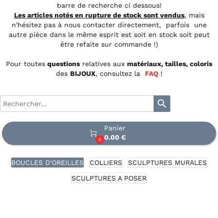
barre de recherche ci dessous!
Les articles notés en rupture de stock sont vendus
, mais
n'hésitez pas à nous contacter directement, parfois une
autre pièce dans le même esprit est soit en stock soit peut
être refaite sur commande !)
Pour toutes
questions
relatives aux
matériaux, tailles, coloris
des
BIJOUX
, consultez la
FAQ
!
search
Panier

0.00 €
0
BOUCLES D'OREILLES
COLLIERS
SCULPTURES MURALES
SCULPTURES A POSER