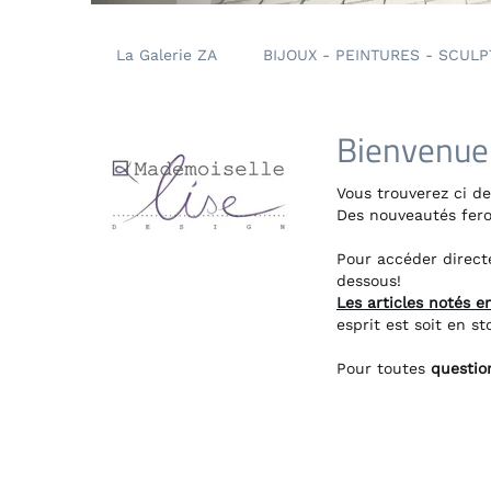
La Galerie ZA
BIJOUX - PEINTURES - SCULPTURE
Bienvenue sur
Vous trouverez ci dessous
Des nouveautés feront leur
Pour accéder directement
dessous!
Les articles notés en rup
esprit est soit en stock s
Pour toutes
questions
rel