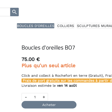
search
BOUCLES D'OREILLES
COLLIERS
SCULPTURES MURALES
Boucles d'oreilles BO7
75.00 €
Plus qu'un seul article
Click and collect à Rochefort en terre (Gratuit), Frais de 
Frais de port gratuits sur les commandes à partir de
200
Livraison estimée le
ven 14 août
-
+
Acheter