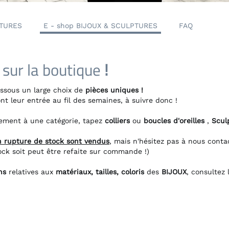
S
E - shop BIJOUX & SCULPTURES
FAQ
 la boutique
!
 un large choix de
pièces uniques !
 entrée au fil des semaines, à suivre donc !
 à une catégorie, tapez
colliers
ou
boucles d'oreilles
,
Sculptures
ture de stock sont vendus
, mais n'hésitez pas à nous contacter
oit peut être refaite sur commande !)
atives aux
matériaux, tailles, coloris
des
BIJOUX
, consultez la
FA