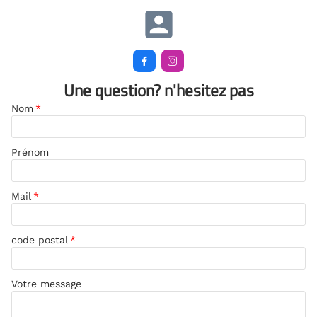
account_box


Une question? n'hesitez pas
Nom
*
Prénom
Mail
*
code postal
*
Votre message